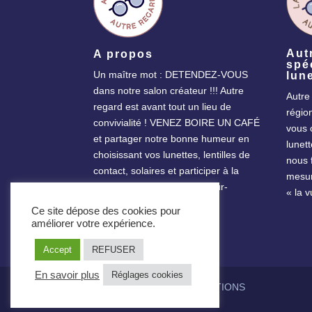
Aut
A propos
spé
Un maître mot : DETENDEZ-VOUS
lun
dans notre salon créateur !!! Autre
Autre
regard est avant tout un lieu de
régio
convivialité ! VENEZ BOIRE UN CAFÉ
vous 
et partager notre bonne humeur en
lunett
choisissant vos lunettes, lentilles de
nous 
contact, solaires et participer à la
mesur
création de votre monture sur-
« la 
mesure!
Ce site dépose des cookies pour
améliorer votre expérience.
Accept
REFUSER
En savoir plus
Réglages cookies
Sité réalisé par
PEAL SOLUTIONS