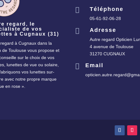

Téléphone
05-61-92-06-28
re regard, le
cialiste de vos

Adresse
ettes à Cugnaux (31)
Autre regard Opticien Lun
 regard à Cugnaux dans la
4 avenue de Toulouse
n de Toulouse vous propose et
31270 CUGNAUX
conseille sur le choix de vos
es, lunettes de vue ou solaire,

Email
fabriquons vos lunettes sur-
opticien.autre.regard@gma
e avec notre propre marque
vue en rose ».