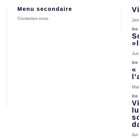
V
Menu secondaire
Contactez-nous
Jan
lire
S
»
Jui
lire
«
l’
Mai
lire
V
l
s
d
Avr