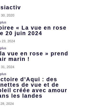
isiactiv
 30, 2020
 plus
oiree « La vue en rose
le 20 juin 2024
n 23, 2024
 plus
 la vue en rose » prend
air marin !
 31, 2024
 plus
ictoire d’Aqui : des
unettes de vue et de
oleil créée avec amour
ans les landes
 28, 2024