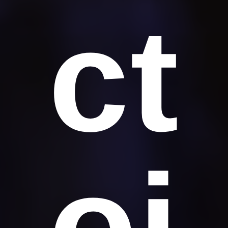
ct
oi