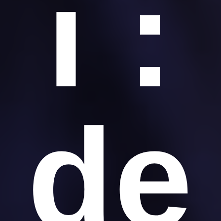
i :
de