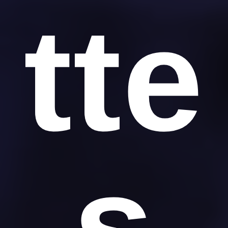
tte
s